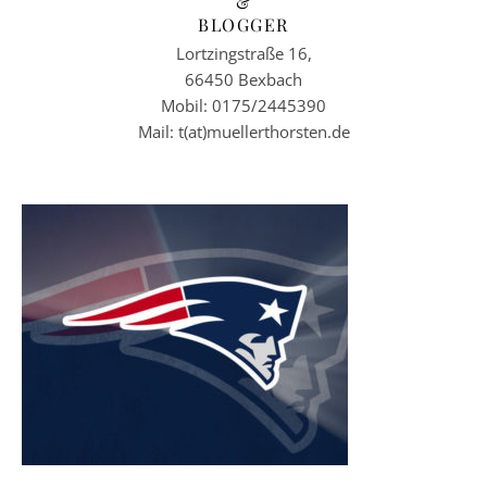
&
BLOGGER
Lortzingstraße 16,
66450 Bexbach
Mobil: 0175/2445390
Mail: t(at)muellerthorsten.de